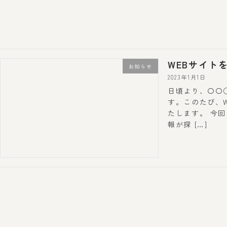
コ
ナ
ン
ビ
テ
ゲ
ン
ー
ツ
シ
WEBサイト
へ
ョ
お知らせ
ス
ン
2023年1月1日
キ
に
日頃より、〇〇
ッ
移
す。このたび、
たします。 今
プ
動
報が探 […]