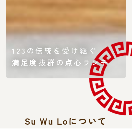
123の伝統を受け継ぐ
気軽に立ち寄れる
満足度抜群の点心ランチ
カジュアル点心ダイニング
Su Wu Loについて